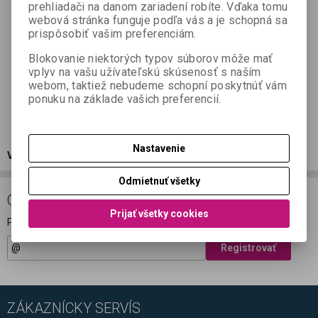
prehliadači na danom zariadení robíte. Vďaka tomu
webová stránka funguje podľa vás a je schopná sa
prispôsobiť vašim preferenciám.
Blokovanie niektorých typov súborov môže mať
vplyv na vašu užívateľskú skúsenosť s naším
webom, taktiež nebudeme schopní poskytnúť vám
ponuku na základe vašich preferencií.
Nastavenie
Výpredaj použitých zariadení za neskutočné ceny
tu!
Odmietnuť všetky
ODBER NOVINIEK
Prijať všetky cookies
Prihláste sa k odberu noviniek
Registrovať
ZÁKAZNÍCKY SERVÍS