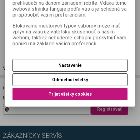
prehliadači na danom zariadení robíte. Vďaka tomu
webová stránka funguje podľa vás a je schopná sa
prispôsobiť vašim preferenciám.
Blokovanie niektorých typov súborov môže mať
vplyv na vašu užívateľskú skúsenosť s naším
webom, taktiež nebudeme schopní poskytnúť vám
ponuku na základe vašich preferencií.
Nastavenie
Výpredaj použitých zariadení za neskutočné ceny
tu!
Odmietnuť všetky
ODBER NOVINIEK
Prijať všetky cookies
Prihláste sa k odberu noviniek
Registrovať
ZÁKAZNÍCKY SERVÍS