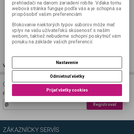
prehliadači na danom zariadení robíte. Vďaka tomu
webová stránka funguje podľa vás a je schopná sa
prispôsobiť vašim preferenciám.
Blokovanie niektorých typov súborov môže mať
vplyv na vašu užívateľskú skúsenosť s naším
webom, taktiež nebudeme schopní poskytnúť vám
ponuku na základe vašich preferencií.
Nastavenie
Výpredaj použitých zariadení za neskutočné ceny
tu!
Odmietnuť všetky
ODBER NOVINIEK
Prijať všetky cookies
Prihláste sa k odberu noviniek
Registrovať
ZÁKAZNÍCKY SERVÍS