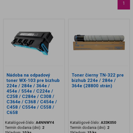
1
Nádoba na odpadový
Toner čierny TN-322 pre
toner WX-103 pre bizhub
bizhub 224e / 284e /
224e / 284e / 364e /
364e (28800 strán)
454e / 554e / C224e /
C258 / C284e / C308 /
C364e / C368 / C454e /
C458 / C554e / C558 /
C658
Katalógové číslo:
A4NNWY4
Katalógové číslo:
A33K050
Termín dodania (dni):
2
Termín dodania (dni):
2
Skladom:
10 ks
Skladom:
15 ks