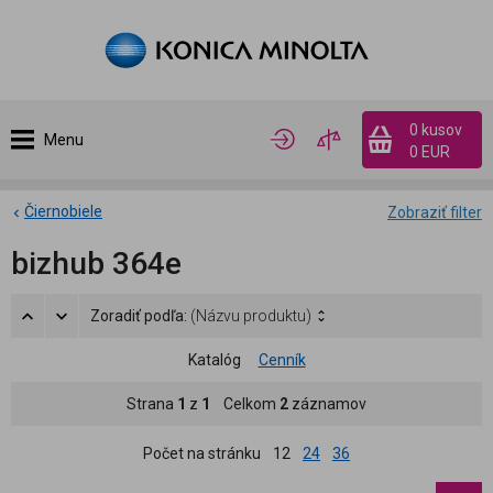
0 kusov
Menu
0 EUR
Čiernobiele
Zobraziť filter
bizhub 364e
Zoradiť podľa:
(Názvu produktu)
Katalóg
Cenník
Strana
1
z
1
Celkom
2
záznamov
Počet na stránku
12
24
36