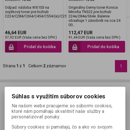
Odpad. nádoba WX103 na
Originálny čierny toner Konica
zvyškový toner pre bizhub
Minolta TN322 pre bizhub
C224/C284/C364/C454/C554/(e)/C258/C308/C368/C458/C558/C658/224/...
224e/284e/364e. Balenie
obsahuje 1 zásobník na cca 24
00...
46,64 EUR
112,47 EUR
37,92 EUR (Vaša cena bez DPH:)
91,44 EUR (Vaša cena bez DPH:)
Pridať do košíka
Pridať do košíka
Strana
1
z
1
Celkom
2
záznamov
1
Súhlas s využitím súborov cookies
Na našom webe pracujeme so súbormi cookies,
ktoré nám pomáhajú skvalitniť naše služby a
personalizovať ponuky.
Súbory cookies si pamätajú, čo a ako vo svojom