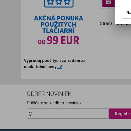
Prid
Na
Strana
1
z
1
Ce
Výpredaj použitých zariadení za
neskutočné ceny
tu!
ODBER NOVINIEK
Prihláste sa k odberu noviniek
Registr