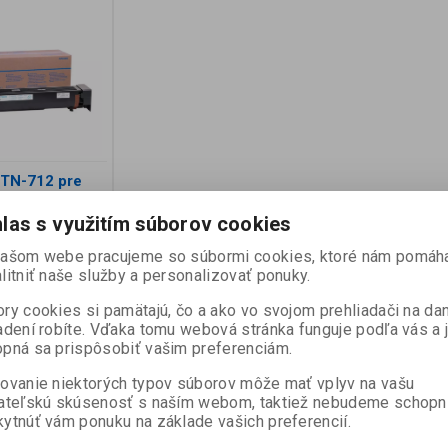
 TN-712 pre
 654e / 754 /
754 / PRO
las s využitím súborov cookies
stran)
našom webe pracujeme so súbormi cookies, ktoré nám pomáh
:
A3VU050
litniť naše služby a personalizovať ponuky.
ni):
60
ry cookies si pamätajú, čo a ako vo svojom prehliadači na d
adení robíte. Vďaka tomu webová stránka funguje podľa vás a 
 toner Konica
e bizhub
pná sa prispôsobiť vašim preferenciám.
enie obsahuje 1
0 800 s...
ovanie niektorých typov súborov môže mať vplyv na vašu
ateľskú skúsenosť s naším webom, taktiež nebudeme schopn
 cena bez DPH:)
ytnúť vám ponuku na základe vašich preferencií.