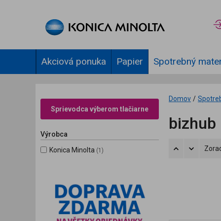
Akciová ponuka
Papier
Spotrebný mater
Domov
/
Spotre
Sprievodca výberom tlačiarne
bizhub
Výrobca
Zorad
Konica Minolta
(1)