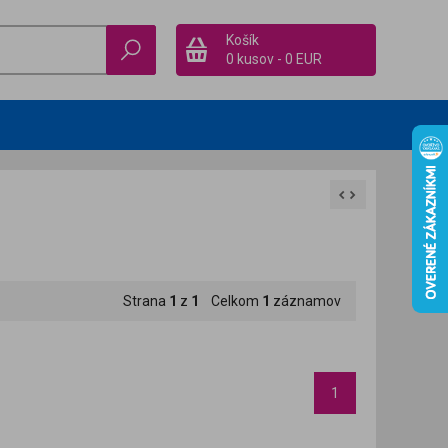
Košík
0 kusov
-
0 EUR
Strana
1
z
1
Celkom
1
záznamov
1