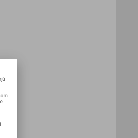
ajú
anom
je
í