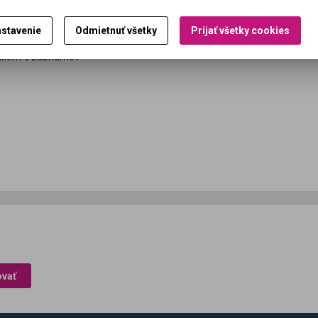
ať do košíka
stavenie
Odmietnuť všetky
Prijať všetky cookies
lkom
1
záznamov
ovať