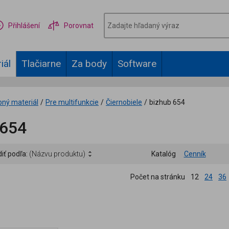
Přihlášení
Porovnat
iál
Tlačiarne
Za body
Software
bný materiál
/
Pre multifunkcie
/
Čiernobiele
/
bizhub 654
 654
iť podľa:
(Názvu produktu)
Katalóg
Cenník
Počet na stránku
12
24
36