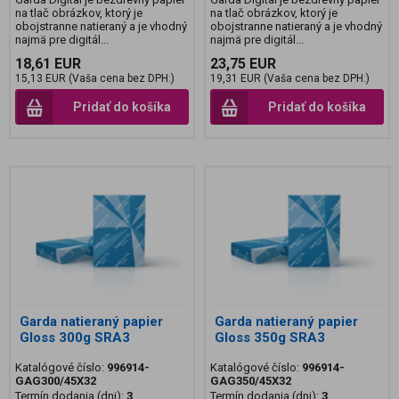
na tlač obrázkov, ktorý je
na tlač obrázkov, ktorý je
obojstranne natieraný a je vhodný
obojstranne natieraný a je vhodný
najmä pre digitál...
najmä pre digitál...
18,61 EUR
23,75 EUR
15,13 EUR (Vaša cena bez DPH:)
19,31 EUR (Vaša cena bez DPH:)
Pridať do košíka
Pridať do košíka
Garda natieraný papier
Garda natieraný papier
Gloss 300g SRA3
Gloss 350g SRA3
Katalógové číslo:
996914-
Katalógové číslo:
996914-
GAG300/45X32
GAG350/45X32
Termín dodania (dni):
3
Termín dodania (dni):
3