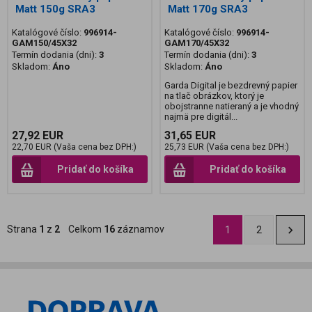
Matt 150g SRA3
Matt 170g SRA3
Katalógové číslo:
996914-
Katalógové číslo:
996914-
GAM150/45X32
GAM170/45X32
Termín dodania (dni):
3
Termín dodania (dni):
3
Skladom:
Áno
Skladom:
Áno
Garda Digital je bezdrevný papier
na tlač obrázkov, ktorý je
obojstranne natieraný a je vhodný
najmä pre digitál...
27,92 EUR
31,65 EUR
22,70 EUR (Vaša cena bez DPH:)
25,73 EUR (Vaša cena bez DPH:)
Pridať do košíka
Pridať do košíka
Strana
1
z
2
Celkom
16
záznamov
1
2