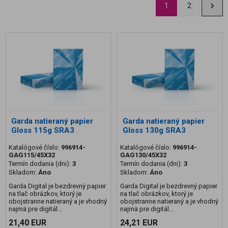
1
2
Garda natieraný papier
Garda natieraný papier
Gloss 115g SRA3
Gloss 130g SRA3
Katalógové číslo:
996914-
Katalógové číslo:
996914-
GAG115/45X32
GAG130/45X32
Termín dodania (dni):
3
Termín dodania (dni):
3
Skladom:
Áno
Skladom:
Áno
Garda Digital je bezdrevný papier
Garda Digital je bezdrevný papier
na tlač obrázkov, ktorý je
na tlač obrázkov, ktorý je
obojstranne natieraný a je vhodný
obojstranne natieraný a je vhodný
najmä pre digitál...
najmä pre digitál...
21,40 EUR
24,21 EUR