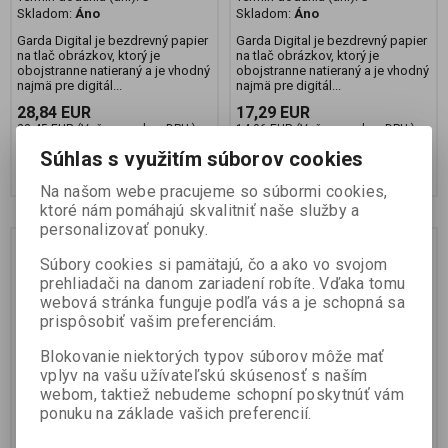
Skladom:
Áno
Skladom:
Áno
Garda Digital je bezdrevný papier
Garda Digital je bezdrevný papier
na tlač obrázkov, ktorý je
na tlač obrázkov, ktorý je
obojstranne natieraný a je vhodný
obojstranne natieraný a je vhodný
najmä pre digitál...
najmä pre digitál...
28,84 EUR
17,29 EUR
23,45 EUR (Vaša cena bez DPH:)
14,06 EUR (Vaša cena bez DPH:)
Súhlas s využitím súborov cookies
Pridať do košíka
Pridať do košíka
Na našom webe pracujeme so súbormi cookies,
ktoré nám pomáhajú skvalitniť naše služby a
personalizovať ponuky.
Súbory cookies si pamätajú, čo a ako vo svojom
prehliadači na danom zariadení robíte. Vďaka tomu
webová stránka funguje podľa vás a je schopná sa
prispôsobiť vašim preferenciám.
Blokovanie niektorých typov súborov môže mať
vplyv na vašu užívateľskú skúsenosť s naším
webom, taktiež nebudeme schopní poskytnúť vám
Garda natieraný papier
Garda natieraný papier
ponuku na základe vašich preferencií.
Matt 115g SRA3
Matt 130g SRA3