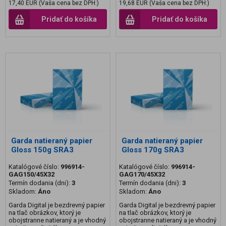
17,40 EUR (Vaša cena bez DPH:)
19,68 EUR (Vaša cena bez DPH:)
Pridať do košíka
Pridať do košíka
Garda natieraný papier
Garda natieraný papier
Gloss 150g SRA3
Gloss 170g SRA3
Katalógové číslo:
996914-
Katalógové číslo:
996914-
GAG150/45X32
GAG170/45X32
Termín dodania (dni):
3
Termín dodania (dni):
3
Skladom:
Áno
Skladom:
Áno
Garda Digital je bezdrevný papier
Garda Digital je bezdrevný papier
na tlač obrázkov, ktorý je
na tlač obrázkov, ktorý je
obojstranne natieraný a je vhodný
obojstranne natieraný a je vhodný