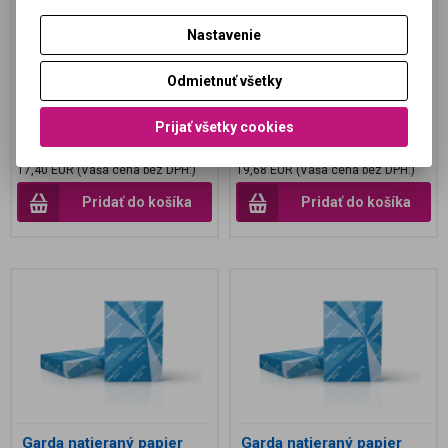
Katalógové číslo:
996914-
Katalógové číslo:
996914-
GAM115/45X32
GAM130/45X32
Nastavenie
Termín dodania (dni):
3
Termín dodania (dni):
3
Skladom:
Áno
Skladom:
Áno
Odmietnuť všetky
Garda Digital je bezdrevný papier
Garda Digital je bezdrevný papier
na tlač obrázkov, ktorý je
na tlač obrázkov, ktorý je
obojstranne natieraný a je vhodný
obojstranne natieraný a je vhodný
Prijať všetky cookies
najmä pre digitál...
najmä pre digitál...
21,40 EUR
24,21 EUR
17,40 EUR (Vaša cena bez DPH:)
19,68 EUR (Vaša cena bez DPH:)
Pridať do košíka
Pridať do košíka
Garda natieraný papier
Garda natieraný papier