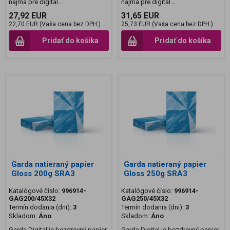
najmä pre digitál...
najmä pre digitál...
27,92 EUR
31,65 EUR
22,70 EUR (Vaša cena bez DPH:)
25,73 EUR (Vaša cena bez DPH:)
Pridať do košíka
Pridať do košíka
Garda natieraný papier
Garda natieraný papier
Gloss 200g SRA3
Gloss 250g SRA3
Katalógové číslo:
996914-
Katalógové číslo:
996914-
GAG200/45X32
GAG250/45X32
Termín dodania (dni):
3
Termín dodania (dni):
3
Skladom:
Áno
Skladom:
Áno
Garda Digital je bezdrevný papier
Garda Digital je bezdrevný papier