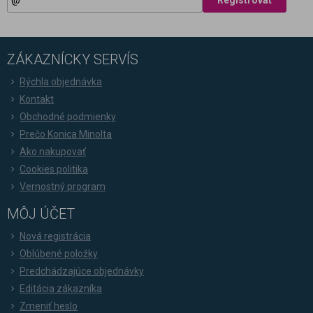
Registrovať
ZÁKAZNÍCKY SERVÍS
Rýchla objednávka
Kontakt
Obchodné podmienky
Prečo Konica Minolta
Ako nakupovať
Cookies politika
Vernostný program
MÔJ ÚČET
Nová registrácia
Oblúbené položky
Predchádzajúce objednávky
Editácia zákazníka
Zmeniť heslo