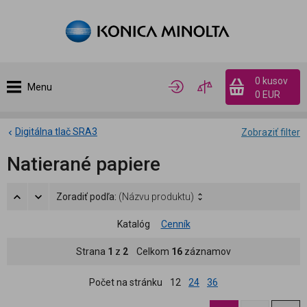
0 kusov
Menu
0 EUR
Digitálna tlač SRA3
Zobraziť filter
Natierané papiere
Zoradiť podľa:
(Názvu produktu)
Katalóg
Cenník
Strana
1
z
2
Celkom
16
záznamov
Počet na stránku
12
24
36