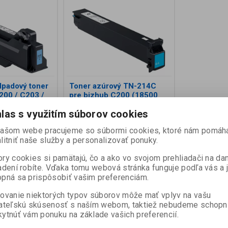
dpadový toner
Toner azúrový TN-214C
200 / C203 /
pre bizhub C200 (18500
strán)
las s využitím súborov cookies
:
A0DTWY0
Katalógové číslo:
A0D7454
našom webe pracujeme so súbormi cookies, ktoré nám pomáh
ni):
2
Termín dodania (dni):
14
Skladom:
0 ks
litniť naše služby a personalizovať ponuky.
a na zvyškový
Originálny modrý toner Konica
ry cookies si pamätajú, čo a ako vo svojom prehliadači na d
 C200, na cca
Minolta TN214C pre bizhub C200.
adení robíte. Vďaka tomu webová stránka funguje podľa vás a 
Balenie obsahuje 1 zásobník na
cca 18 500 strán (p...
pná sa prispôsobiť vašim preferenciám.
100,86 EUR
ovanie niektorých typov súborov môže mať vplyv na vašu
cena bez DPH:)
82 EUR (Vaša cena bez DPH:)
ateľskú skúsenosť s naším webom, taktiež nebudeme schopn
ytnúť vám ponuku na základe vašich preferencií.
ať do košíka
Pridať do košíka