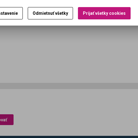
stavenie
Odmietnuť všetky
Prijať všetky cookies
lkom
2
záznamov
ovať