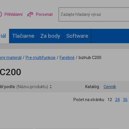
Přihlášení
Porovnat
iál
Tlačiarne
Za body
Software
bný materiál
/
Pre multifunkcie
/
Farebné
/
bizhub C200
 C200
iť podľa:
(Názvu produktu)
Katalóg
Cenník
Počet na stránku
12
24
36