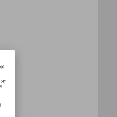
ajú
anom
je
í