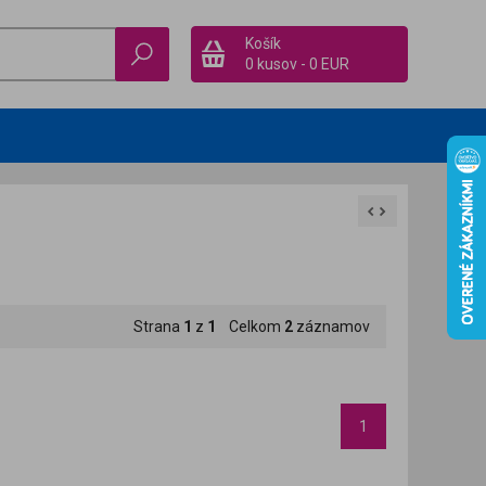
Košík
0 kusov
-
0 EUR
Strana
1
z
1
Celkom
2
záznamov
1