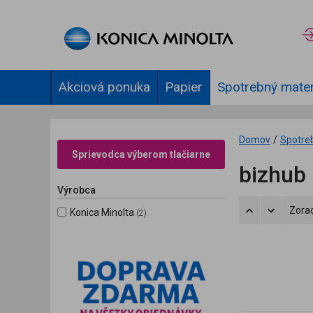
Akciová ponuka
Papier
Spotrebný mater
Domov
/
Spotre
Sprievodca výberom tlačiarne
bizhub
Výrobca
Zorad
Konica Minolta
(2)