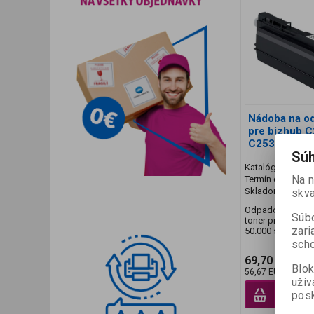
Nádoba na o
pre bizhub C
C253 / C353
Súh
Katalógové číslo
Na 
Termín dodania (d
Skladom:
10 ks
skva
Odpadová nádob
Súbo
toner pre bizhub
zari
50.000 strán
scho
69,70 EUR
Blok
56,67 EUR (Vaša 
užív
posk
Prid