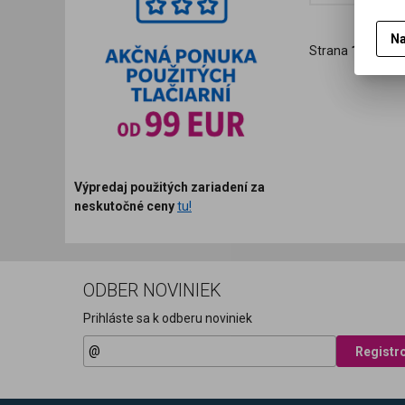
Na
Strana
1
z
1
Ce
Výpredaj použitých zariadení za
neskutočné ceny
tu!
ODBER NOVINIEK
Prihláste sa k odberu noviniek
Registr