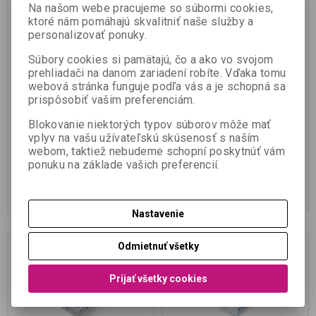
Minolta Standard A4 80 g
Minolta Standard A4 80 g
Na našom webe pracujeme so súbormi cookies,
- 30 kartónov
- 10 kartónov
ktoré nám pomáhajú skvalitniť naše služby a
personalizovať ponuky.
Katalógové číslo:
996914-
Katalógové číslo:
996914-
MIN480ST/30
MIN480ST/10
Súbory cookies si pamätajú, čo a ako vo svojom
Termín dodania (dni):
3
Termín dodania (dni):
3
prehliadači na danom zariadení robíte. Vďaka tomu
Skladom:
Áno
Skladom:
Áno
webová stránka funguje podľa vás a je schopná sa
30 KARTÓNOV PAPIERA ZA
10 KARTÓNOV PAPIERA
prispôsobiť vašim preferenciám.
ZVÝHODNENÚ CENU Stredná
ZA ZVÝHODNENÚ CENU Stredná
trieda kopírovacích papierov (C+)
trieda kopírovacích papierov (C+)
Blokovanie niektorých typov súborov môže mať
s výhodným pomerom
s výhodným pome...
vplyv na vašu užívateľskú skúsenosť s naším
kvalita/cena...
webom, taktiež nebudeme schopní poskytnúť vám
551,65 EUR
202,34 EUR
ponuku na základe vašich preferencií.
448,50 EUR (Vaša cena bez DPH:)
164,50 EUR (Vaša cena bez DPH:)
Pridať do košíka
Pridať do košíka
Nastavenie
Odmietnuť všetky
Prijať všetky cookies