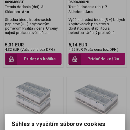
0690480ST
0690480UNI
Termín dodania (dni):
3
Termín dodania (dni):
7
Skladom:
Áno
Skladom:
Áno
Stredná trieda kopírovacích
Vyššia stredná trieda (B +) bielych
papierov (C +) s výhodným
kopírovacích papierov s
pomerom kvalita / cena. Určený
dostatočnou stabilitou a
najmä pre laserové tlačiarn...
belosťou. Určený pre bežnú ...
5,31 EUR
6,14 EUR
4,32 EUR (Vaša cena bez DPH:)
4,99 EUR (Vaša cena bez DPH:)
Pridať do košíka
Pridať do košíka
Súhlas s využitím súborov cookies
Kopírovací papier Konica
Kopírovací papier Konica