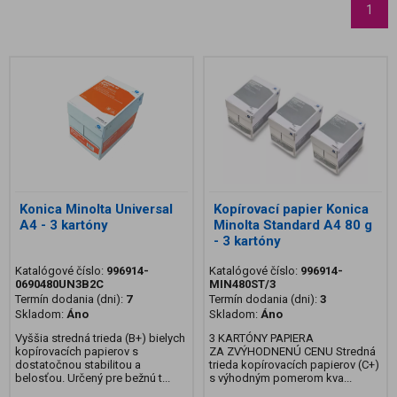
1
Konica Minolta Universal
Kopírovací papier Konica
A4 - 3 kartóny
Minolta Standard A4 80 g
- 3 kartóny
Katalógové číslo:
996914-
Katalógové číslo:
996914-
0690480UN3B2C
MIN480ST/3
Termín dodania (dni):
7
Termín dodania (dni):
3
Skladom:
Áno
Skladom:
Áno
Vyššia stredná trieda (B+) bielych
3 KARTÓNY PAPIERA
kopírovacích papierov s
ZA ZVÝHODNENÚ CENU Stredná
dostatočnou stabilitou a
trieda kopírovacích papierov (C+)
belosťou. Určený pre bežnú t...
s výhodným pomerom kva...