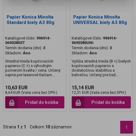
Papier Konica Minolta
Papier Konica Minolta
Standard biely A3 80g
UNIVERSAL biely A3 80g
Katalógové číslo:
996914-
Katalógové číslo:
996914-
0690380ST
0690380UNI
Termín dodania (dni):
3
Termín dodania (dni):
3
Skladom:
Áno
Skladom:
Áno
Stredná trieda kopírovacích
Vyššia stredná trieda (B +) bielych
papierov (C +) s výhodným
kopírovacích papierov s
pomerom kvalita / cena. Určený
dostatočnou stabilitou a
najmä pre laserové tlačiarn...
belosťou. Určený pre bež...
10,63 EUR
15,14 EUR
8,64 EUR (Vaša cena bez DPH:)
12,31 EUR (Vaša cena bez DPH:)
Pridať do košíka
Pridať do košíka
Strana
1
z
1
Celkom
10
záznamov
1