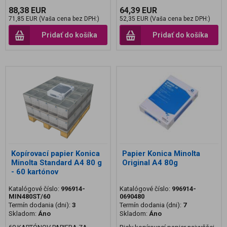
88,38 EUR
64,39 EUR
71,85 EUR (Vaša cena bez DPH:)
52,35 EUR (Vaša cena bez DPH:)
Pridať do košíka
Pridať do košíka
Kopírovací papier Konica
Papier Konica Minolta
Minolta Standard A4 80 g
Original A4 80g
- 60 kartónov
Katalógové číslo:
996914-
Katalógové číslo:
996914-
MIN480ST/60
0690480
Termín dodania (dni):
3
Termín dodania (dni):
7
Skladom:
Áno
Skladom:
Áno