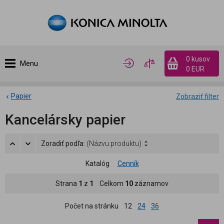
0 kusov
Menu
0 EUR
Papier
Zobraziť filter
Kancelársky papier
Zoradiť podľa:
(Názvu produktu)
Katalóg
Cenník
Strana
1
z
1
Celkom
10
záznamov
Počet na stránku
12
24
36