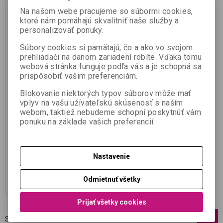
Na našom webe pracujeme so súbormi cookies,
ktoré nám pomáhajú skvalitniť naše služby a
Toner žltý TNP-49Y pre
personalizovať ponuky.
Konica Minolta bizhub
C3351, C3851 a C3851FS
Súbory cookies si pamätajú, čo a ako vo svojom
(12000 strán)
prehliadači na danom zariadení robíte. Vďaka tomu
webová stránka funguje podľa vás a je schopná sa
prispôsobiť vašim preferenciám.
Katalógové číslo:
A95W250
Termín dodania (dni):
30
Blokovanie niektorých typov súborov môže mať
Skladom:
0 ks
vplyv na vašu užívateľskú skúsenosť s naším
Originálny žltý (yellow) Simitri-HD
webom, taktiež nebudeme schopní poskytnúť vám
toner TNP49Y pre bizhub C3351,
ponuku na základe vašich preferencií.
C3851 a C3851FS. Balenie
obsahuje 1 zásobník ...
88,63 EUR
Nastavenie
72,06 EUR (Vaša cena bez DPH:)
Pridať do košíka
Odmietnuť všetky
Prijať všetky cookies
Strana
1
z
1
Celkom
5
záznamov
1