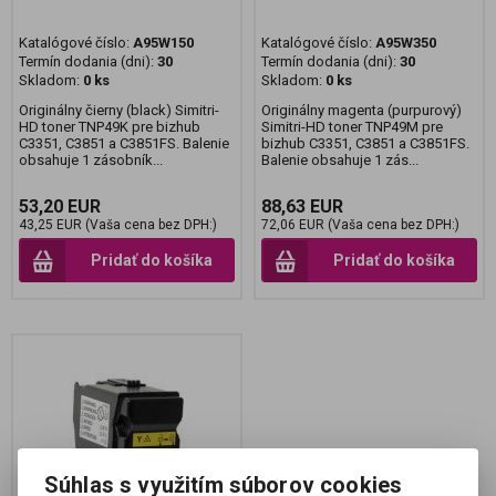
Katalógové číslo:
A95W150
Katalógové číslo:
A95W350
Termín dodania (dni):
30
Termín dodania (dni):
30
Skladom:
0 ks
Skladom:
0 ks
Originálny čierny (black) Simitri-
Originálny magenta (purpurový)
HD toner TNP49K pre bizhub
Simitri-HD toner TNP49M pre
C3351, C3851 a C3851FS. Balenie
bizhub C3351, C3851 a C3851FS.
obsahuje 1 zásobník...
Balenie obsahuje 1 zás...
53,20 EUR
88,63 EUR
43,25 EUR (Vaša cena bez DPH:)
72,06 EUR (Vaša cena bez DPH:)
Pridať do košíka
Pridať do košíka
Súhlas s využitím súborov cookies