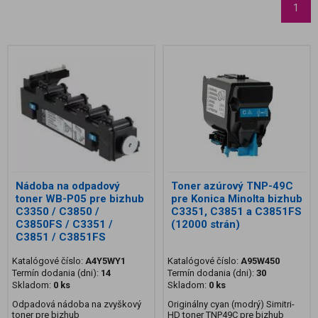
1
Nádoba na odpadový
Toner azúrový TNP-49C
toner WB-P05 pre bizhub
pre Konica Minolta bizhub
C3350 / C3850 /
C3351, C3851 a C3851FS
C3850FS / C3351 /
(12000 strán)
C3851 / C3851FS
Katalógové číslo:
A4Y5WY1
Katalógové číslo:
A95W450
Termín dodania (dni):
14
Termín dodania (dni):
30
Skladom:
0 ks
Skladom:
0 ks
Odpadová nádoba na zvyškový
Originálny cyan (modrý) Simitri-
toner pre bizhub
HD toner TNP49C pre bizhub