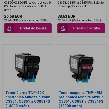
C3350/C3850/FS, životnosť cca 9
C3351, C3851 a C3851FS. Balenie
000 farebných alebo 36 000 čb
obsahuje 1 zásobník n...
strán...
26,68 EUR
88,63 EUR
21,69 EUR (Vaša cena bez DPH:)
72,06 EUR (Vaša cena bez DPH:)
Pridať do košíka
Pridať do košíka
Toner čierny TNP-49K
Toner magenta TNP-49M
pre Konica Minolta bizhub
pre Konica Minolta bizhub
C3351, C3851 a C3851FS
C3351, C3851 a C3851FS
(13000 strán)
(12000 strán)