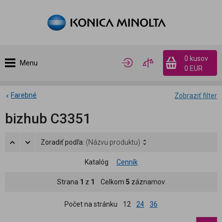
0 kusov
Menu
0 EUR
Farebné
Zobraziť filter
bizhub C3351
Zoradiť podľa:
(Názvu produktu)
Katalóg
Cenník
Strana
1
z
1
Celkom
5
záznamov
Počet na stránku
12
24
36