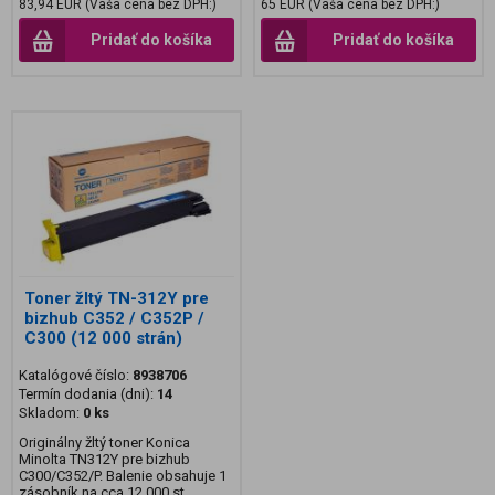
83,94 EUR (Vaša cena bez DPH:)
65 EUR (Vaša cena bez DPH:)
Pridať do košíka
Pridať do košíka
Toner žltý TN-312Y pre
bizhub C352 / C352P /
C300 (12 000 strán)
Katalógové číslo:
8938706
Termín dodania (dni):
14
Skladom:
0 ks
Originálny žltý toner Konica
Minolta TN312Y pre bizhub
C300/C352/P. Balenie obsahuje 1
zásobník na cca 12 000 st...