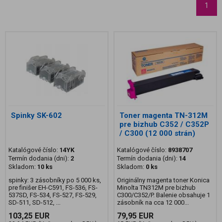
1
Spinky SK-602
Toner magenta TN-312M
pre bizhub C352 / C352P
/ C300 (12 000 strán)
Katalógové číslo:
14YK
Katalógové číslo:
8938707
Termín dodania (dni):
2
Termín dodania (dni):
14
Skladom:
10 ks
Skladom:
0 ks
spinky: 3 zásobníky po 5 000 ks,
Originálny magenta toner Konica
pre finišer EH-C591, FS-536, FS-
Minolta TN312M pre bizhub
537SD, FS-534, FS-527, FS-529,
C300/C352/P. Balenie obsahuje 1
SD-511, SD-512, ...
zásobník na cca 12 000...
103,25 EUR
79,95 EUR