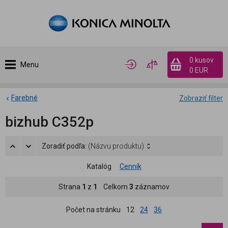
0 kusov
Menu
0 EUR
Farebné
Zobraziť filter
bizhub C352p
Zoradiť podľa:
(Názvu produktu)
Katalóg
Cenník
Strana
1
z
1
Celkom
3
záznamov
Počet na stránku
12
24
36