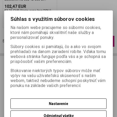
102,47 EUR
83,31 EUR (Vaša cena bez DPH:)
Súhlas s využitím súborov cookies
Pridať do košíka
Na našom webe pracujeme so súbormi cookies,
ktoré nám pomáhajú skvalitniť naše služby a
personalizovať ponuky.
Strana
1
z
1
Celkom
3
záznamov
1
Súbory cookies si pamätajú, čo a ako vo svojom
prehliadači na danom zariadení robíte. Vďaka tomu
webová stránka funguje podľa vás a je schopná sa
prispôsobiť vašim preferenciám.
Blokovanie niektorých typov súborov môže mať
vplyv na vašu užívateľskú skúsenosť s naším
webom, taktiež nebudeme schopní poskytnúť vám
ponuku na základe vašich preferencií.
Nastavenie
Odmietnuť všetky