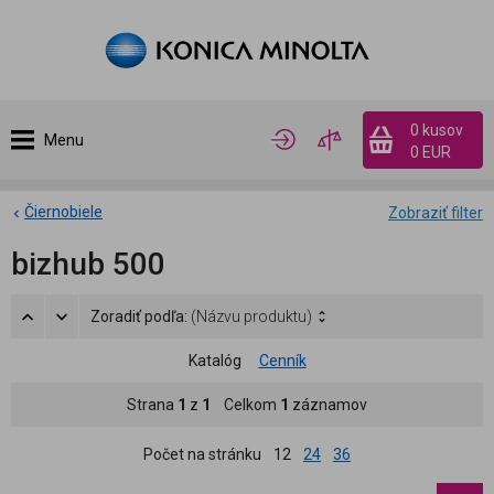
0 kusov
Menu
0 EUR
Čiernobiele
Zobraziť filter
bizhub 500
Zoradiť podľa:
(Názvu produktu)
Katalóg
Cenník
Strana
1
z
1
Celkom
1
záznamov
Počet na stránku
12
24
36