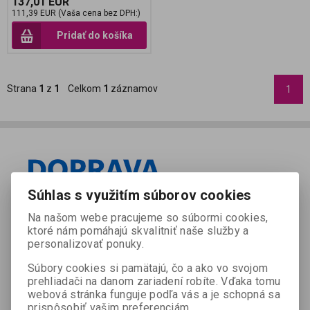
137,01 EUR
111,39 EUR (Vaša cena bez DPH:)
Pridať do košíka
Strana
1
z
1
Celkom
1
záznamov
1
Súhlas s využitím súborov cookies
Na našom webe pracujeme so súbormi cookies,
ktoré nám pomáhajú skvalitniť naše služby a
personalizovať ponuky.
Súbory cookies si pamätajú, čo a ako vo svojom
prehliadači na danom zariadení robíte. Vďaka tomu
webová stránka funguje podľa vás a je schopná sa
prispôsobiť vašim preferenciám.