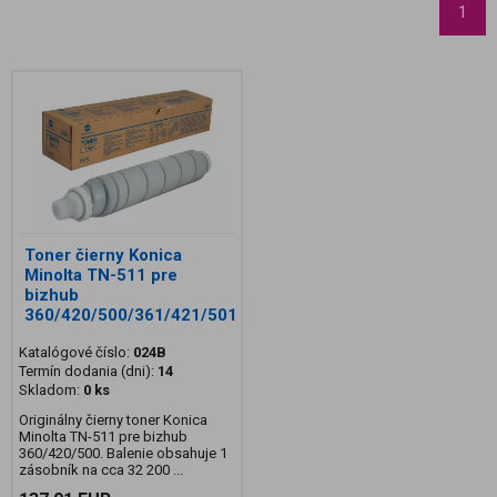
1
Toner čierny Konica
Minolta TN-511 pre
bizhub
360/420/500/361/421/501
Katalógové číslo:
024B
Termín dodania (dni):
14
Skladom:
0 ks
Originálny čierny toner Konica
Minolta TN-511 pre bizhub
360/420/500. Balenie obsahuje 1
zásobník na cca 32 200 ...