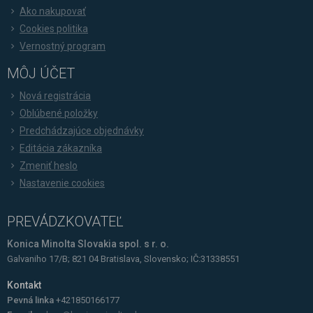
Ako nakupovať
Cookies politika
Vernostný program
MÔJ ÚČET
Nová registrácia
Oblúbené položky
Predchádzajúce objednávky
Editácia zákazníka
Zmeniť heslo
Nastavenie cookies
PREVÁDZKOVATEĽ
Konica Minolta Slovakia spol. s r. o.
Galvaniho 17/B; 821 04 Bratislava, Slovensko; IČ:31338551
Kontakt
Pevná linka
+421850166177