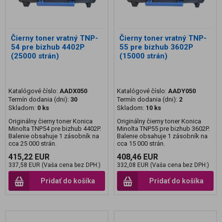
Čierny toner vratný TNP-
Čierny toner vratný TNP-
54 pre bizhub 4402P
55 pre bizhub 3602P
(25000 strán)
(15000 strán)
Katalógové číslo:
AADX050
Katalógové číslo:
AADY050
Termín dodania (dni):
30
Termín dodania (dni):
2
Skladom:
0 ks
Skladom:
10 ks
Originálny čierny toner Konica
Originálny čierny toner Konica
Minolta TNP54 pre bizhub 4402P.
Minolta TNP55 pre bizhub 3602P.
Balenie obsahuje 1 zásobník na
Balenie obsahuje 1 zásobník na
cca 25 000 strán.
cca 15 000 strán.
415,22 EUR
408,46 EUR
337,58 EUR (Vaša cena bez DPH:)
332,08 EUR (Vaša cena bez DPH:)
Pridať do košíka
Pridať do košíka