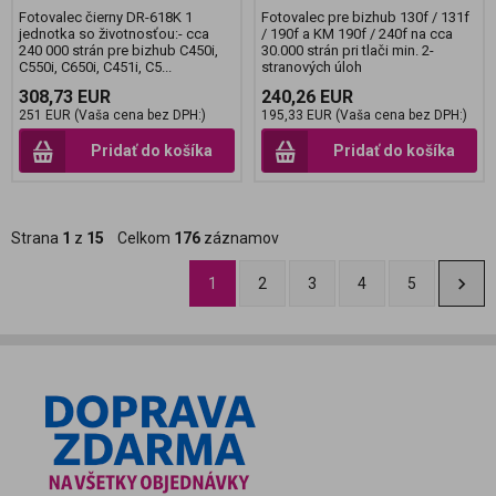
Fotovalec čierny DR-618K 1
Fotovalec pre bizhub 130f / 131f
jednotka so životnosťou:- cca
/ 190f a KM 190f / 240f na cca
240 000 strán pre bizhub C450i,
30.000 strán pri tlači min. 2-
C550i, C650i, C451i, C5...
stranových úloh
308,73 EUR
240,26 EUR
251 EUR (Vaša cena bez DPH:)
195,33 EUR (Vaša cena bez DPH:)
Pridať do košíka
Pridať do košíka
Strana
1
z
15
Celkom
176
záznamov
1
2
3
4
5