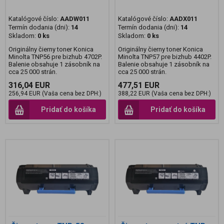
Katalógové číslo:
AADW011
Katalógové číslo:
AADX011
Termín dodania (dni):
14
Termín dodania (dni):
14
Skladom:
0 ks
Skladom:
0 ks
Originálny čierny toner Konica
Originálny čierny toner Konica
Minolta TNP56 pre bizhub 4702P.
Minolta TNP57 pre bizhub 4402P.
Balenie obsahuje 1 zásobník na
Balenie obsahuje 1 zásobník na
cca 25 000 strán.
cca 25 000 strán.
316,04 EUR
477,51 EUR
256,94 EUR (Vaša cena bez DPH:)
388,22 EUR (Vaša cena bez DPH:)
Pridať do košíka
Pridať do košíka