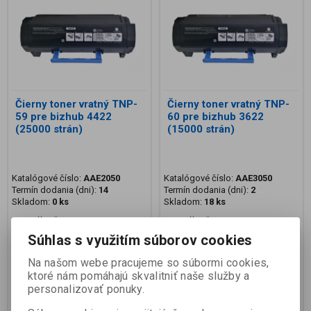
Čierny toner vratný TNP-
Čierny toner vratný TNP-
59 pre bizhub 4422
60 pre bizhub 3622
(25000 strán)
(15000 strán)
Katalógové číslo:
AAE2050
Katalógové číslo:
AAE3050
Termín dodania (dni):
14
Termín dodania (dni):
2
Skladom:
0 ks
Skladom:
18 ks
Originálny čierny toner Konica
Originálny čierny toner Konica
Minolta TNP59 pre bizhub 4422.
Minolta TNP60 pre bizhub 3622.
Súhlas s využitím súborov cookies
Balenie obsahuje 1 zásobník na
Balenie obsahuje 1 zásobník na
cca 25 000 strán.
cca 15 000 strán.
Na našom webe pracujeme so súbormi cookies,
408,46 EUR
372,17 EUR
ktoré nám pomáhajú skvalitniť naše služby a
332,08 EUR (Vaša cena bez DPH:)
302,58 EUR (Vaša cena bez DPH:)
personalizovať ponuky.
Pridať do košíka
Pridať do košíka