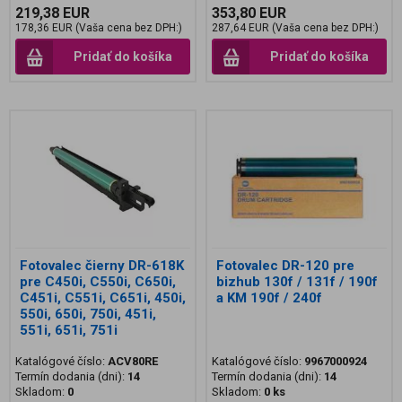
219,38 EUR
353,80 EUR
178,36 EUR (Vaša cena bez DPH:)
287,64 EUR (Vaša cena bez DPH:)
Pridať do košíka
Pridať do košíka
Fotovalec čierny DR-618K
Fotovalec DR-120 pre
pre C450i, C550i, C650i,
bizhub 130f / 131f / 190f
C451i, C551i, C651i, 450i,
a KM 190f / 240f
550i, 650i, 750i, 451i,
551i, 651i, 751i
Katalógové číslo:
ACV80RE
Katalógové číslo:
9967000924
Termín dodania (dni):
14
Termín dodania (dni):
14
Skladom:
0
Skladom:
0 ks