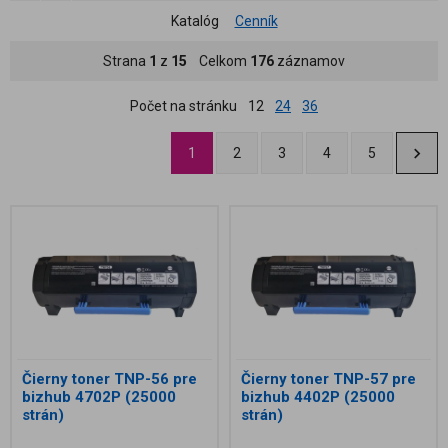
Katalóg
Cenník
Strana
1
z
15
Celkom
176
záznamov
Počet na stránku
12
24
36
1
2
3
4
5
Čierny toner TNP-56 pre
Čierny toner TNP-57 pre
bizhub 4702P (25000
bizhub 4402P (25000
strán)
strán)