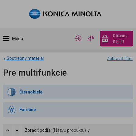
0 kusov
Menu
0 EUR
Spotrebný materiál
Zobraziť filter
Pre multifunkcie
Čiernobiele
Farebné
Zoradiť podľa:
(Názvu produktu)