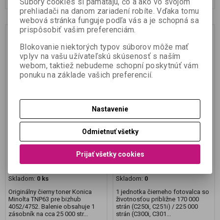
Súbory cookies si pamätajú, čo a ako vo svojom
prehliadači na danom zariadení robíte. Vďaka tomu
webová stránka funguje podľa vás a je schopná sa
prispôsobiť vašim preferenciám.
Blokovanie niektorých typov súborov môže mať
vplyv na vašu užívateľskú skúsenosť s naším
webom, taktiež nebudeme schopní poskytnúť vám
ponuku na základe vašich preferencií.
Nastavenie
Čierny toner vratný TNP-
Fotovalec čierny DR316K
63 pre bizhub 4052/4752
pre Konica Minolta bizhub
(25000 strán)
C250i, C251i, C300i,
Odmietnuť všetky
C301i, C360i, C361i, 300i,
360i, 301i, 361i
Prijať všetky cookies
Katalógové číslo:
AAE1050
Katalógové číslo:
AAV70RD
Termín dodania (dni):
30
Termín dodania (dni):
14
Skladom:
0 ks
Skladom:
0
Originálny čierny toner Konica
1 jednotka čierneho fotovalca so
Minolta TNP63 pre bizhub
životnosťou približne 170 000
4052/4752. Balenie obsahuje 1
strán (C250i, C251i) / 225 000
zásobník na cca 25 000 str...
strán (C300i, C301...