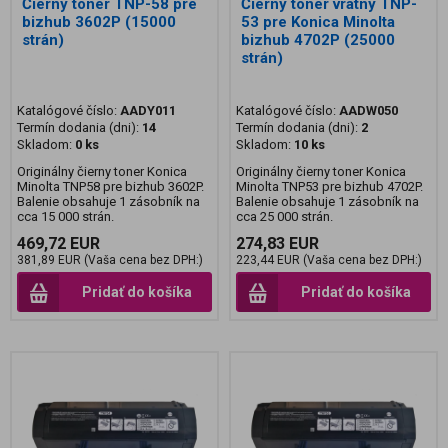
Čierny toner TNP-58 pre
Čierny toner vratný TNP-
bizhub 3602P (15000
53 pre Konica Minolta
strán)
bizhub 4702P (25000
strán)
Katalógové číslo:
AADY011
Katalógové číslo:
AADW050
Termín dodania (dni):
14
Termín dodania (dni):
2
Skladom:
0 ks
Skladom:
10 ks
Originálny čierny toner Konica
Originálny čierny toner Konica
Minolta TNP58 pre bizhub 3602P.
Minolta TNP53 pre bizhub 4702P.
Balenie obsahuje 1 zásobník na
Balenie obsahuje 1 zásobník na
cca 15 000 strán.
cca 25 000 strán.
469,72 EUR
274,83 EUR
381,89 EUR (Vaša cena bez DPH:)
223,44 EUR (Vaša cena bez DPH:)
Pridať do košíka
Pridať do košíka