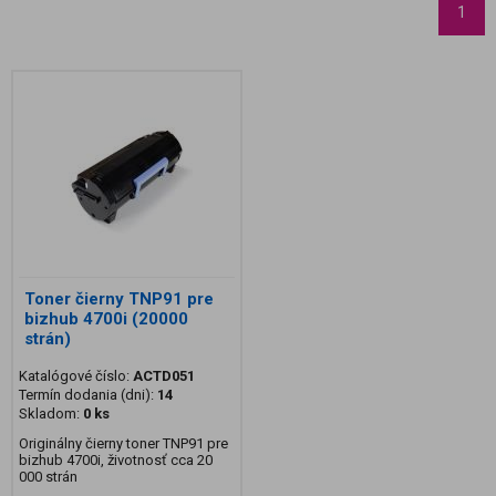
1
Toner čierny TNP91 pre
bizhub 4700i (20000
strán)
Katalógové číslo:
ACTD051
Termín dodania (dni):
14
Skladom:
0 ks
Originálny čierny toner TNP91 pre
bizhub 4700i, životnosť cca 20
000 strán