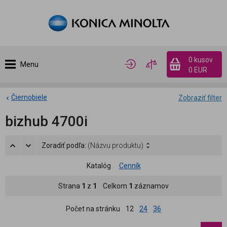
0 kusov
Menu
0 EUR
Čiernobiele
Zobraziť filter
bizhub 4700i
Zoradiť podľa:
(Názvu produktu)
Katalóg
Cenník
Strana
1
z
1
Celkom
1
záznamov
Počet na stránku
12
24
36