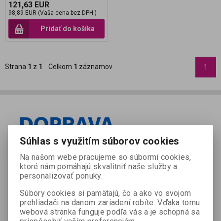
121,63 EUR
98,89 EUR (Vaša cena bez DPH:)
Pridať do košíka
Strana
1
z
1
Celkom
1
záznamov
1
Súhlas s využitím súborov cookies
Na našom webe pracujeme so súbormi cookies,
ktoré nám pomáhajú skvalitniť naše služby a
personalizovať ponuky.
Súbory cookies si pamätajú, čo a ako vo svojom
prehliadači na danom zariadení robíte. Vďaka tomu
webová stránka funguje podľa vás a je schopná sa