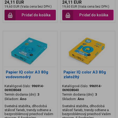
24,11 EUR
24,11 EUR
19,60 EUR (Vaša cena bez DPH:)
19,60 EUR (Vaša cena bez DPH:)
Pridať do košíka
Pridať do košíka
Papier IQ color A3 80g
Papier IQ color A3 80g
vodovomodrý
zlatožltý
Katalógové číslo:
996914-
Katalógové číslo:
996914-
069038048
069038040
Termín dodania (dni):
3
Termín dodania (dni):
3
Skladom:
Áno
Skladom:
Áno
Svetelná stabilita, dlhodobá
Svetelná stabilita, dlhodobá
stálosť farieb, trendy odtiene a
stálosť farieb, trendy odtiene a
bezproblémový priechod Vašim
bezproblémový priechod Vašim
strojom. S farebnými ...
strojom. S farebnými ...