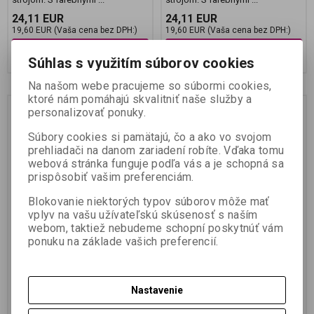
24,11 EUR
24,11 EUR
19,60 EUR (Vaša cena bez DPH:)
19,60 EUR (Vaša cena bez DPH:)
Pridať do košíka
Pridať do košíka
Súhlas s využitím súborov cookies
Na našom webe pracujeme so súbormi cookies,
ktoré nám pomáhajú skvalitniť naše služby a
personalizovať ponuky.
Súbory cookies si pamätajú, čo a ako vo svojom
prehliadači na danom zariadení robíte. Vďaka tomu
webová stránka funguje podľa vás a je schopná sa
prispôsobiť vašim preferenciám.
Blokovanie niektorých typov súborov môže mať
Papier IQ color A4 120g
Papier IQ color A4 120g
vplyv na vašu užívateľskú skúsenosť s naším
májová zelená
kanárikovožltý
webom, taktiež nebudeme schopní poskytnúť vám
ponuku na základe vašich preferencií.
Katalógové číslo:
996914-
Katalógové číslo:
996914-
069041242
069041239
Termín dodania (dni):
3
Termín dodania (dni):
3
Skladom:
Áno
Skladom:
Áno
Nastavenie
Svetelná stabilita, dlhodobá
Svetelná stabilita, dlhodobá
stálosť farieb, trendy odtiene a
stálosť farieb, trendy odtiene a