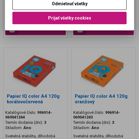
bezproblémový priechod Vašim
bezproblémový priechod Vašim
Odmietnuť všetky
strojom. S farebnými ...
strojom. S farebnými ...
9,35 EUR
9,35 EUR
Prijať všetky cookies
7,60 EUR (Vaša cena bez DPH:)
7,60 EUR (Vaša cena bez DPH:)
Pridať do košíka
Pridať do košíka
Papier IQ color A4 120g
Papier IQ color A4 120g
korálovočervená
oranžový
Katalógové číslo:
996914-
Katalógové číslo:
996914-
069041244
069041243
Termín dodania (dni):
3
Termín dodania (dni):
3
Skladom:
Áno
Skladom:
Áno
Svetelná stabilita, dlhodobá
Svetelná stabilita, dlhodobá