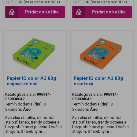
19,60 EUR (Vaša cena bez DPH:)
19,60 EUR (Vaša cena bez DPH:)
Pridať do košíka
Pridať do košíka
Papier IQ color A3 80g
Papier IQ color A3 80g
májová zelená
oranžový
Katalógové číslo:
996914-
Katalógové číslo:
996914-
069038042
069038043
Termín dodania (dni):
3
Termín dodania (dni):
3
Skladom:
Áno
Skladom:
Áno
Svetelná stabilita, dlhodobá
Svetelná stabilita, dlhodobá
stálosť farieb, trendy odtiene a
stálosť farieb, trendy odtiene a
bezproblémový priechod Vašim
bezproblémový priechod Vašim
strojom. S farebnými ...
strojom. S farebnými ...