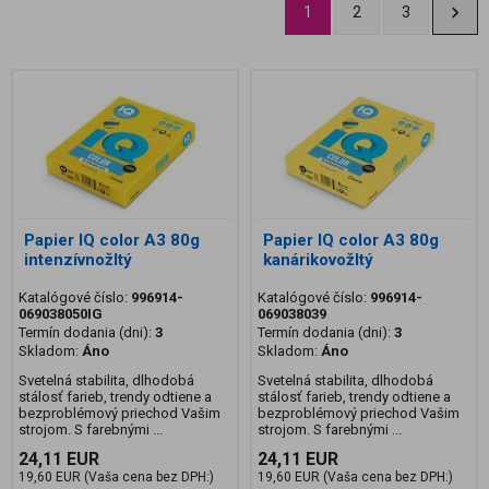
1
2
3
Papier IQ color A3 80g
Papier IQ color A3 80g
intenzívnožltý
kanárikovožltý
Katalógové číslo:
996914-
Katalógové číslo:
996914-
069038050IG
069038039
Termín dodania (dni):
3
Termín dodania (dni):
3
Skladom:
Áno
Skladom:
Áno
Svetelná stabilita, dlhodobá
Svetelná stabilita, dlhodobá
stálosť farieb, trendy odtiene a
stálosť farieb, trendy odtiene a
bezproblémový priechod Vašim
bezproblémový priechod Vašim
strojom. S farebnými ...
strojom. S farebnými ...
24,11 EUR
24,11 EUR
19,60 EUR (Vaša cena bez DPH:)
19,60 EUR (Vaša cena bez DPH:)