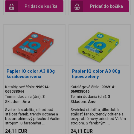
Pridať do košíka
Pridať do košíka
Papier IQ color A3 80g
Papier IQ color A3 80g
korálovočervená
lipovozelený
Katalógové číslo:
996914-
Katalógové číslo:
996914-
069038044
069038046
Termín dodania (dni):
3
Termín dodania (dni):
3
Skladom:
Áno
Skladom:
Áno
Svetelná stabilita, dlhodobá
Svetelná stabilita, dlhodobá
stálosť farieb, trendy odtiene a
stálosť farieb, trendy odtiene a
bezproblémový priechod Vašim
bezproblémový priechod Vašim
strojom. S farebnými ...
strojom. S farebnými ...
24,11 EUR
24,11 EUR