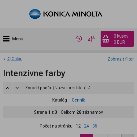
0 kusov
Menu
0 EUR
IQ Color
Zobraziť filter
Intenzívne farby
Zoradiť podľa:
(Názvu produktu)
Katalóg
Cenník
Strana
1
z
3
Celkom
28
záznamov
Počet na stránku
12
24
36