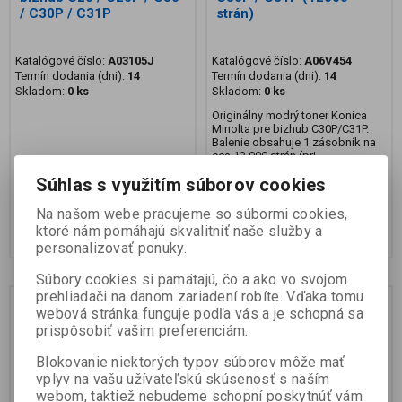
/ C30P / C31P
strán)
Katalógové číslo:
A03105J
Katalógové číslo:
A06V454
Termín dodania (dni):
14
Termín dodania (dni):
14
Skladom:
0 ks
Skladom:
0 ks
Originálny modrý toner Konica
Minolta pre bizhub C30P/C31P.
Balenie obsahuje 1 zásobník na
cca 12 000 strán (pri...
261,28 EUR
335,35 EUR
Súhlas s využitím súborov cookies
212,42 EUR (Vaša cena bez DPH:)
272,64 EUR (Vaša cena bez DPH:)
Na našom webe pracujeme so súbormi cookies,
Pridať do košíka
Pridať do košíka
ktoré nám pomáhajú skvalitniť naše služby a
personalizovať ponuky.
Súbory cookies si pamätajú, čo a ako vo svojom
prehliadači na danom zariadení robíte. Vďaka tomu
webová stránka funguje podľa vás a je schopná sa
prispôsobiť vašim preferenciám.
Blokovanie niektorých typov súborov môže mať
vplyv na vašu užívateľskú skúsenosť s naším
webom, taktiež nebudeme schopní poskytnúť vám