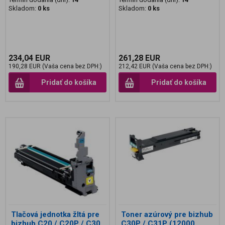
Skladom:
0 ks
Skladom:
0 ks
234,04 EUR
261,28 EUR
190,28 EUR (Vaša cena bez DPH:)
212,42 EUR (Vaša cena bez DPH:)
Pridať do košíka
Pridať do košíka
Tlačová jednotka žltá pre
Toner azúrový pre bizhub
bizhub C20 / C20P / C30
C30P / C31P (12000