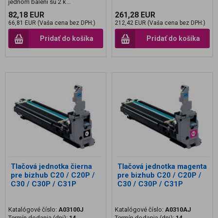
jednom balení sú 2 k...
82,18 EUR
261,28 EUR
66,81 EUR (Vaša cena bez DPH:)
212,42 EUR (Vaša cena bez DPH:)
Pridať do košíka
Pridať do košíka
Tlačová jednotka čierna
Tlačová jednotka magenta
pre bizhub C20 / C20P /
pre bizhub C20 / C20P /
C30 / C30P / C31P
C30 / C30P / C31P
Katalógové číslo:
A03100J
Katalógové číslo:
A0310AJ
Termín dodania (dni):
14
Termín dodania (dni):
14