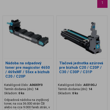
1
Nádoba na odpadový
Tlačová jednotka azúrová
toner pre magicolor 4650
pre bizhub C20 / C20P /
/ 469xMF / 55xx a bizhub
C30 / C30P / C31P
C20 / C20P
Katalógové číslo:
A06X0Y0
Katalógové číslo:
A0310GJ
Termín dodania (dni):
14
Termín dodania (dni):
14
Skladom:
0 ks
Skladom:
0 ks
Odpadová nádoba na zvyškový
toner, na cca 36.000 strán ČB
alebo na cca 9.000 fareb.strán, v