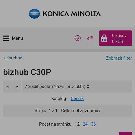
0 kusov
Menu
0 EUR
Farebné
Zobraziť filter
bizhub C30P
Zoradiť podľa:
(Názvu produktu)
Katalóg
Cenník
Strana
1
z
1
Celkom
8
záznamov
Počet na stránku
12
24
36