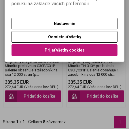
ponuku na základe vašich preferencií.
Toner magenta pre
Toner žltý pre bizhub
bizhub C30P /C31P
C3xP (12000 strán)
Nastavenie
(12000 strán)
Odmietnuť všetky
Katalógové číslo:
A06V354
Katalógové číslo:
A06V254
Termín dodania (dni):
14
Termín dodania (dni):
14
Prijať všetky cookies
Skladom:
0 ks
Skladom:
0 ks
Originálny magenta toner Konica
Originálny žltý toner Konica
Minolta pre bizhub C30P/C31P.
Minolta TN-313Y pre bizhub
Balenie obsahuje 1 zásobník na
C30P/C31P. Balenie obsahuje 1
cca 12 000 strán (p...
zásobník na cca 12 000 str...
335,35 EUR
335,35 EUR
272,64 EUR (Vaša cena bez DPH:)
272,64 EUR (Vaša cena bez DPH:)
Pridať do košíka
Pridať do košíka
Strana
1
z
1
Celkom
8
záznamov
1