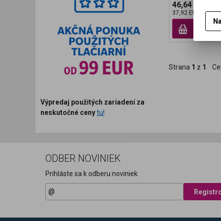
46,64 EUR
37,92 EUR (Vaša 
Na
Prid
Strana
1
z
1
Ce
Výpredaj použitých zariadení za
neskutočné ceny
tu!
ODBER NOVINIEK
Prihláste sa k odberu noviniek
Registr