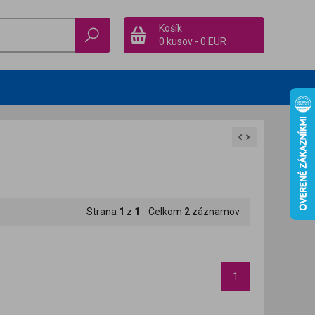
Košík
0 kusov
-
0 EUR
Strana
1
z
1
Celkom
2
záznamov
1