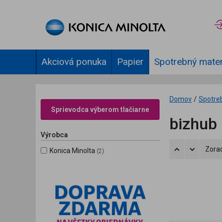
Akciová ponuka
Papier
Spotrebný mater
Domov
/
Spotre
Sprievodca výberom tlačiarne
bizhub
Výrobca
Zorad
Konica Minolta
(2)