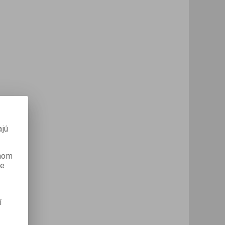
ajú
anom
je
í