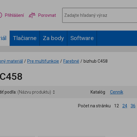
Přihlášení
Porovnat
iál
Tlačiarne
Za body
Software
bný materiál
/
Pre multifunkcie
/
Farebné
/
bizhub C458
 C458
iť podľa:
(Názvu produktu)
Katalóg
Cenník
Počet na stránku
12
24
36