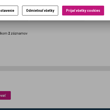
79,26 EUR
cena bez DPH:)
64,44 EUR (Vaša cena bez DPH:)
stavenie
Odmietnuť všetky
Prijať všetky cookies
ať do košíka
Pridať do košíka
lkom
2
záznamov
ovať