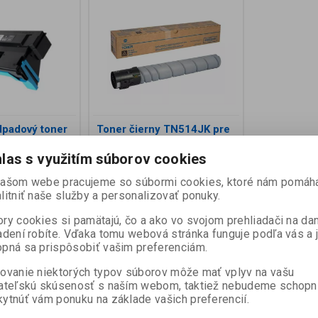
dpadový toner
Toner čierny TN514JK pre
izhub 224e /
Konica Minolta bizhub
/ 454e / 554e /
C458 / C558 / C658
las s využitím súborov cookies
 / C284e /
(28000 strán)
 / C368 /
našom webe pracujeme so súbormi cookies, ktoré nám pomáh
 / C554e /
litniť naše služby a personalizovať ponuky.
ry cookies si pamätajú, čo a ako vo svojom prehliadači na d
:
A4NNWY4
Katalógové číslo:
A9E815C
adení robíte. Vďaka tomu webová stránka funguje podľa vás a 
ni):
2
Termín dodania (dni):
2
pná sa prispôsobiť vašim preferenciám.
Skladom:
10
ovanie niektorých typov súborov môže mať vplyv na vašu
WX103 na
Originálny čierny toner Konica
re bizhub
Minolta TN514JK pre bizhub
ateľskú skúsenosť s naším webom, taktiež nebudeme schopn
C454/C554/(e)/C258/C308/C368/C458/C558/C658/224/...
C458/C558/C658. Balenie obsahuje
ytnúť vám ponuku na základe vašich preferencií.
1 zásobník na cca 28 ...