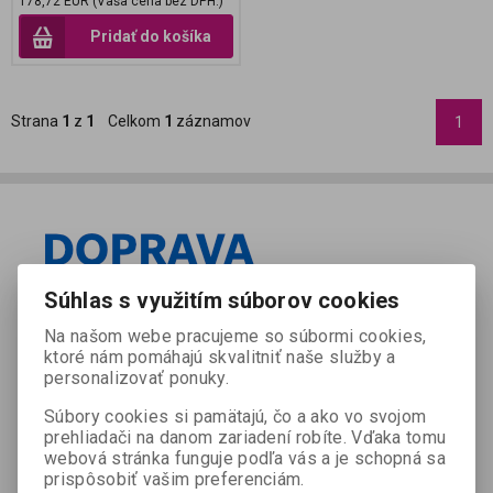
178,72 EUR (Vaša cena bez DPH:)
Pridať do košíka
Strana
1
z
1
Celkom
1
záznamov
1
Súhlas s využitím súborov cookies
Na našom webe pracujeme so súbormi cookies,
ktoré nám pomáhajú skvalitniť naše služby a
personalizovať ponuky.
Súbory cookies si pamätajú, čo a ako vo svojom
prehliadači na danom zariadení robíte. Vďaka tomu
webová stránka funguje podľa vás a je schopná sa
prispôsobiť vašim preferenciám.