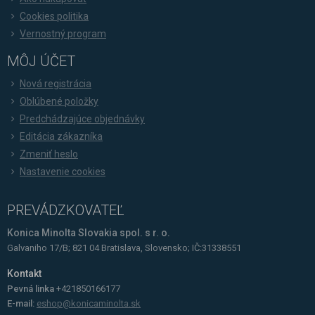
Cookies politika
Vernostný program
MÔJ ÚČET
Nová registrácia
Oblúbené položky
Predchádzajúce objednávky
Editácia zákazníka
Zmeniť heslo
Nastavenie cookies
PREVÁDZKOVATEĽ
Konica Minolta Slovakia spol. s r. o.
Galvaniho 17/B; 821 04 Bratislava, Slovensko; IČ:31338551
Kontakt
Pevná linka
+421850166177
E-mail:
eshop@konicaminolta.sk