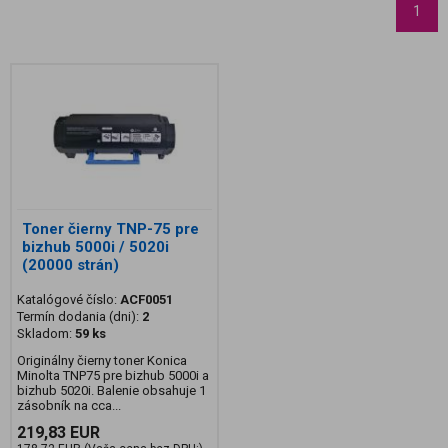
1
Toner čierny TNP-75 pre
bizhub 5000i / 5020i
(20000 strán)
Katalógové číslo:
ACF0051
Termín dodania (dni):
2
Skladom:
59 ks
Originálny čierny toner Konica
Minolta TNP75 pre bizhub 5000i a
bizhub 5020i. Balenie obsahuje 1
zásobník na cca...
219,83 EUR