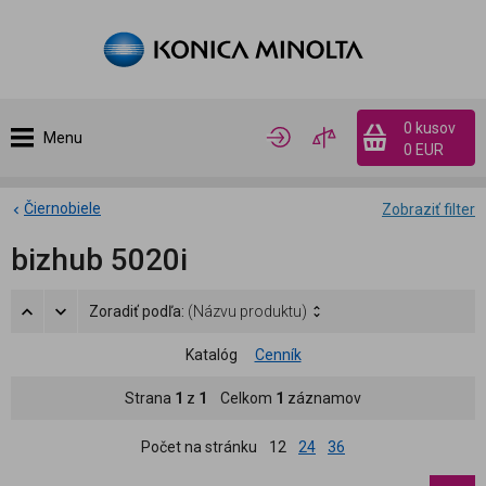
0 kusov
Menu
0 EUR
Čiernobiele
Zobraziť filter
bizhub 5020i
Zoradiť podľa:
(Názvu produktu)
Katalóg
Cenník
Strana
1
z
1
Celkom
1
záznamov
Počet na stránku
12
24
36