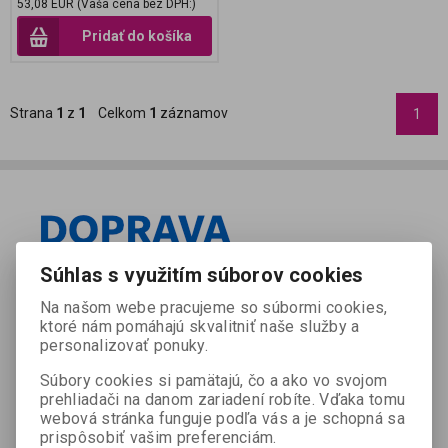
53,08 EUR (Vaša cena bez DPH:)
Pridať do košíka
Strana
1
z
1
Celkom
1
záznamov
1
Súhlas s využitím súborov cookies
Na našom webe pracujeme so súbormi cookies,
ktoré nám pomáhajú skvalitniť naše služby a
personalizovať ponuky.
Súbory cookies si pamätajú, čo a ako vo svojom
prehliadači na danom zariadení robíte. Vďaka tomu
webová stránka funguje podľa vás a je schopná sa
prispôsobiť vašim preferenciám.