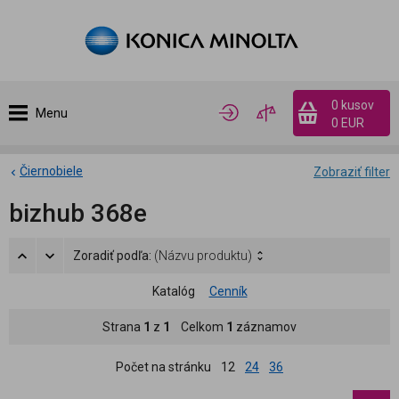
0 kusov
Menu
0 EUR
Čiernobiele
Zobraziť filter
bizhub 368e
Zoradiť podľa:
(Názvu produktu)
Katalóg
Cenník
Strana
1
z
1
Celkom
1
záznamov
Počet na stránku
12
24
36