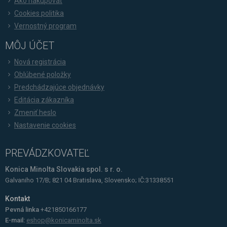
Ako nakupovať
Cookies politika
Vernostný program
MÔJ ÚČET
Nová registrácia
Oblúbené položky
Predchádzajúce objednávky
Editácia zákazníka
Zmeniť heslo
Nastavenie cookies
PREVÁDZKOVATEĽ
Konica Minolta Slovakia spol. s r. o.
Galvaniho 17/B; 821 04 Bratislava, Slovensko; IČ:31338551
Kontakt
Pevná linka
+421850166177
E-mail:
eshop@konicaminolta.sk