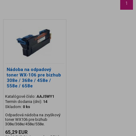
1
Nádoba na odpadový
toner WX-106 pre bizhub
308e / 368e / 458e /
558e / 658e
Katalógové číslo:
AAJ5WY1
Termín dodania (dni):
14
Skladom:
0 ks
Odpadová nádoba na zvyškový
toner WX106 pre bizhub
308e/368e/458e/558e.
65,29 EUR